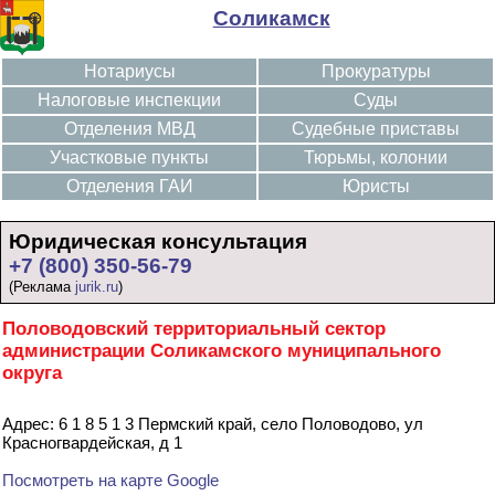
Соликамск
Нотариусы
Прокуратуры
Налоговые инспекции
Суды
Отделения МВД
Судебные приставы
Участковые пункты
Тюрьмы, колонии
Отделения ГАИ
Юристы
Юридическая консультация
+7 (800) 350-56-79
(Реклама
jurik.ru
)
Половодовский территориальный сектор
администрации Соликамского муниципального
округа
Адрес: 6 1 8 5 1 3 Пермский край, село Половодово, ул
Красногвардейская, д 1
Посмотреть на карте Google