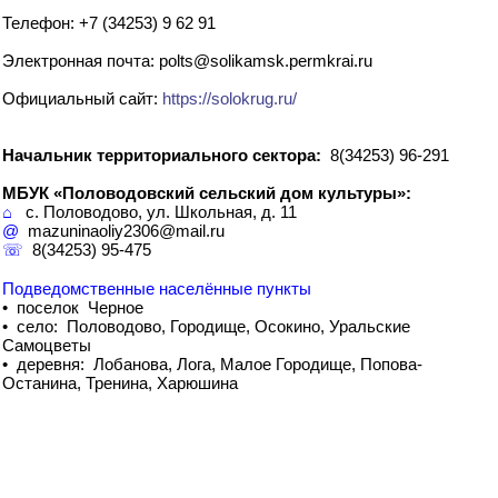
Телефон: +7 (34253) 9 62 91
Электронная почта: polts@solikamsk.permkrai.ru
Официальный сайт:
https://solokrug.ru/
Начальник территориального сектора:
8(34253) 96-291
МБУК «Половодовский сельский дом культуры»:
⌂
с. Половодово, ул. Школьная, д. 11
@
mazuninaoliy2306@mail.ru
☏
8(34253) 95-475
Подведомственные населённые пункты
• поселок Черное
• село: Половодово, Городище, Осокино, Уральские
Самоцветы
• деревня: Лобанова, Лога, Малое Городище, Попова-
Останина, Тренина, Харюшина