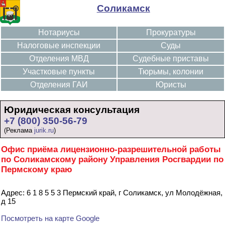
Соликамск
Нотариусы
Прокуратуры
Налоговые инспекции
Суды
Отделения МВД
Судебные приставы
Участковые пункты
Тюрьмы, колонии
Отделения ГАИ
Юристы
Юридическая консультация
+7 (800) 350-56-79
(Реклама
jurik.ru
)
Офис приёма лицензионно-разрешительной работы
по Соликамскому району Управления Росгвардии по
Пермскому краю
Адрес: 6 1 8 5 5 3 Пермский край, г Соликамск, ул Молодёжная,
д 15
Посмотреть на карте Google