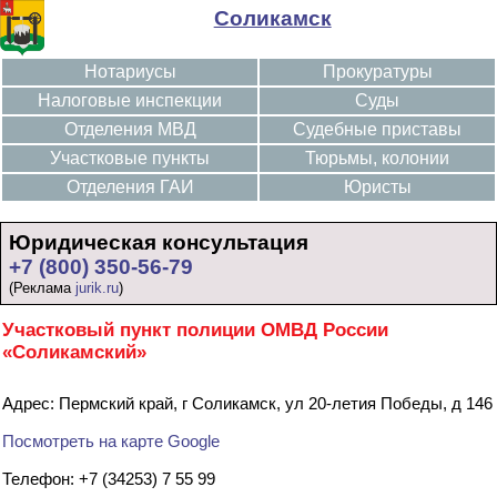
Соликамск
Нотариусы
Прокуратуры
Налоговые инспекции
Суды
Отделения МВД
Судебные приставы
Участковые пункты
Тюрьмы, колонии
Отделения ГАИ
Юристы
Юридическая консультация
+7 (800) 350-56-79
(Реклама
jurik.ru
)
Участковый пункт полиции ОМВД России
«Соликамский»
Адрес: Пермский край, г Соликамск, ул 20-летия Победы, д 146
Посмотреть на карте Google
Телефон: +7 (34253) 7 55 99